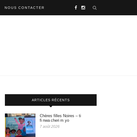
NOUS CONTACTER
ARTICLES RÉCENTS
Chères filles Noires – ti
fi nwa cheri m yo
7 août 2026