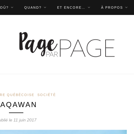
OÙ?
QUAND?
ET ENCORE…
À PROPOS
URE QUÉBÉCOISE
SOCIÉTÉ
TAQAWAN
blié le 11 juin 2017