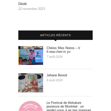
Dédé
22 novembre 2023
ARTICLES RÉCENTS
Chères filles Noires – ti
fi nwa cheri m yo
7 août 2026
Jehane Benoit
6 août 2026
Le Festival de littérature
jeunesse de Montréal : un
rendez-vous à ne pas manquer