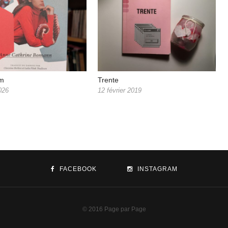
um
Trente
026
12 février 2019
FACEBOOK
INSTAGRAM
© 2016 Page par Page