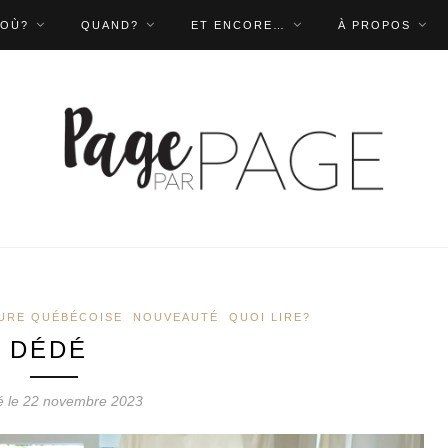
OÙ?
QUAND?
ET ENCORE…
À PROPOS
URE QUÉBÉCOISE
NOUVEAUTÉ
QUOI LIRE?
DÉDÉ
é le 22 novembre 2023