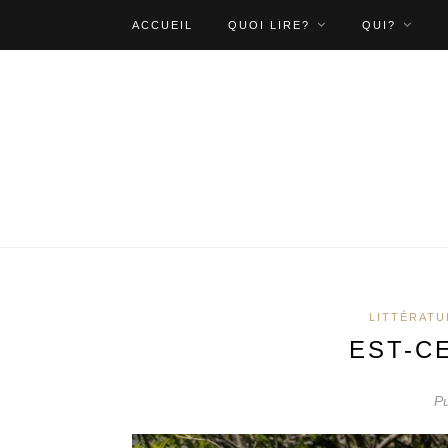
ACCUEIL
QUOI LIRE?
QUI?
LITTÉRATU
EST-C
Pu