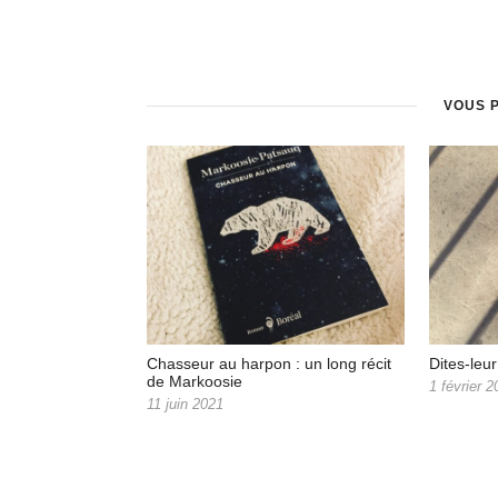
VOUS 
Chasseur au harpon : un long récit
Dites-leu
de Markoosie
1 février 
11 juin 2021