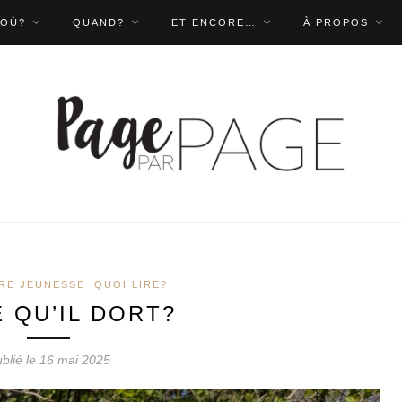
OÙ?
QUAND?
ET ENCORE…
À PROPOS
RE JEUNESSE
QUOI LIRE?
E QU’IL DORT?
blié le 16 mai 2025