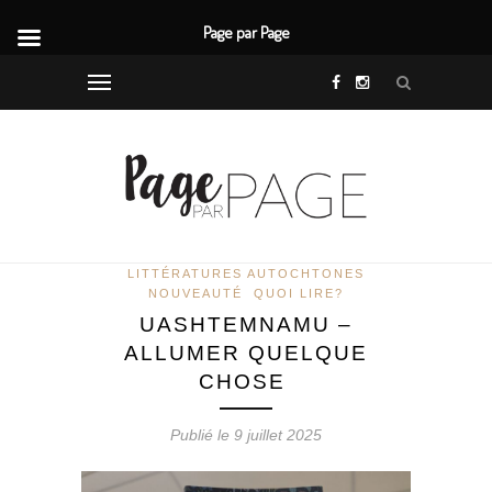
Page par Page
LITTÉRATURES AUTOCHTONES
NOUVEAUTÉ
QUOI LIRE?
UASHTEMNAMU –
ALLUMER QUELQUE
CHOSE
Publié le 9 juillet 2025