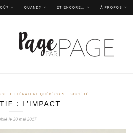
OÙ?
QUAND?
ET ENCORE…
À PROPOS
SSE
LITTÉRATURE QUÉBÉCOISE
SOCIÉTÉ
IF : L’IMPACT
blié le 20 mai 2017