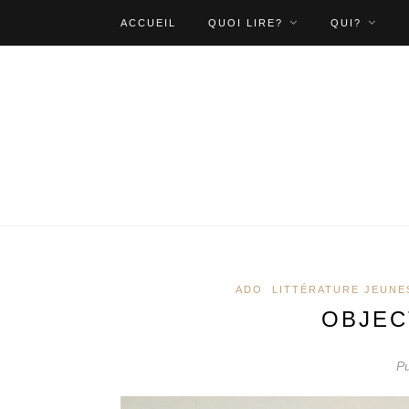
ACCUEIL
QUOI LIRE?
QUI?
ADO
LITTÉRATURE JEUNE
OBJECT
Pu