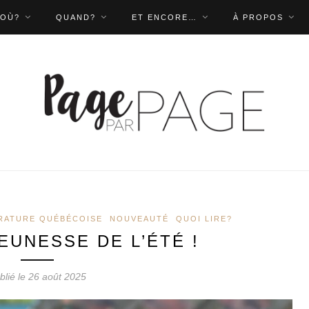
OÙ?
QUAND?
ET ENCORE…
À PROPOS
RATURE QUÉBÉCOISE
NOUVEAUTÉ
QUOI LIRE?
EUNESSE DE L’ÉTÉ !
blié le 26 août 2025