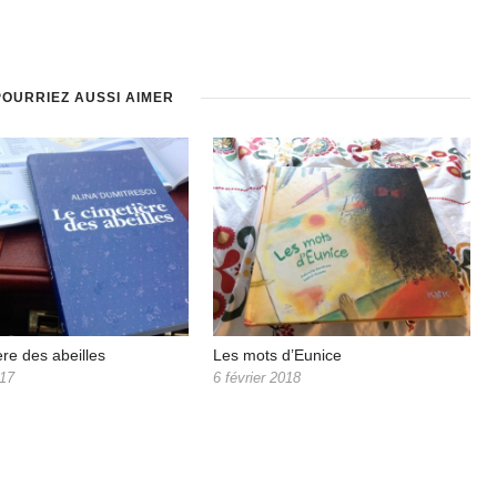
POURRIEZ AUSSI AIMER
ère des abeilles
Les mots d’Eunice
017
6 février 2018