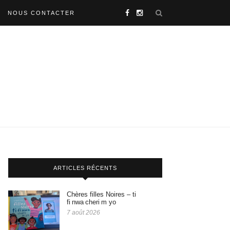
NOUS CONTACTER
ARTICLES RÉCENTS
Chères filles Noires – ti
fi nwa cheri m yo
7 août 2026