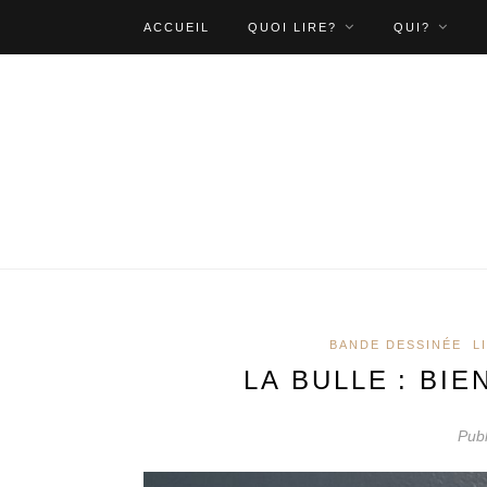
ACCUEIL
QUOI LIRE?
QUI?
BANDE DESSINÉE
L
LA BULLE : B
Publ