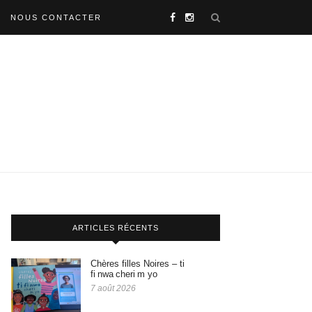
NOUS CONTACTER
ARTICLES RÉCENTS
Chères filles Noires – ti
fi nwa cheri m yo
7 août 2026