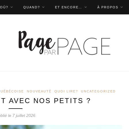
OÙ?
QUAND?
ET ENCORE…
À PROPOS
QUÉBÉCOISE
NOUVEAUTÉ
QUOI LIRE?
UNCATEGORIZED
IT AVEC NOS PETITS ?
blié le 7 juillet 2026