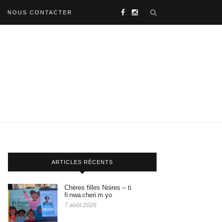
NOUS CONTACTER
ARTICLES RÉCENTS
Chères filles Noires – ti
fi nwa cheri m yo
7 août 2026