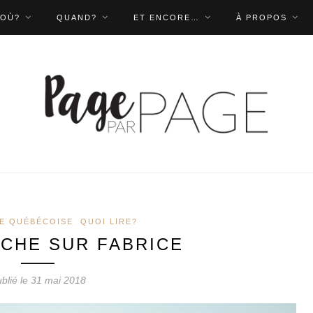
OÙ?
QUAND?
ET ENCORE…
À PROPOS
E QUÉBÉCOISE
QUOI LIRE?
RCHE SUR FABRICE
blié le 31 mai 2018