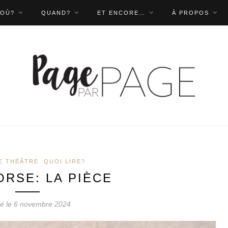
OÙ?
QUAND?
ET ENCORE…
À PROPOS
E THÉÂTRE
QUOI LIRE?
ORSE: LA PIÈCE
ié le 6 novembre 2024