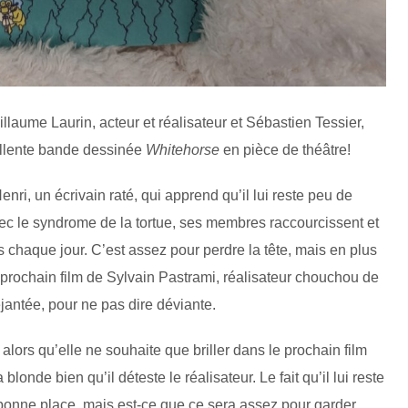
laume Laurin, acteur et réalisateur et Sébastien Tessier,
cellente bande dessinée
Whitehorse
en pièce de théâtre!
enri, un écrivain raté, qui apprend qu’il lui reste peu de
vec le syndrome de la tortue, ses membres raccourcissent et
 chaque jour. C’est assez pour perdre la tête, mais en plus
prochain film de Sylvain Pastrami, réalisateur chouchou de
éjantée, pour ne pas dire déviante.
 alors qu’elle ne souhaite que briller dans le prochain film
londe bien qu’il déteste le réalisateur. Le fait qu’il lui reste
a bonne place, mais est-ce que ce sera assez pour garder