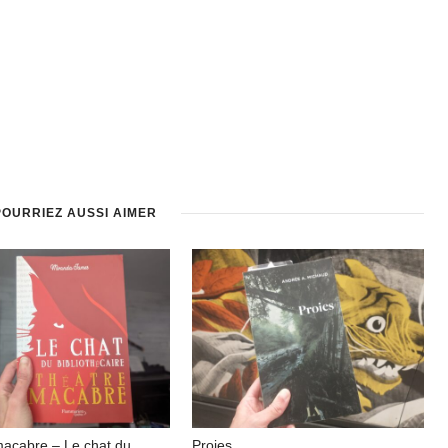
POURRIEZ AUSSI AIMER
macabre – Le chat du
Proies