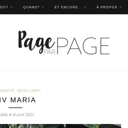
OÙ?
QUAND?
ET ENCORE…
À PROPOS
VEAUTÉ
QUOI LIRE?
IV MARIA
blié le 8 avril 2021