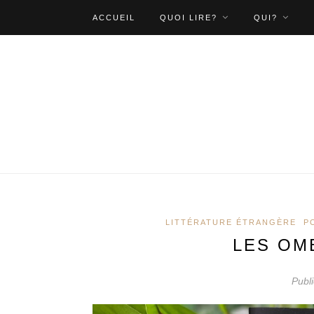
ACCUEIL
QUOI LIRE?
QUI?
LITTÉRATURE ÉTRANGÈRE
P
LES OM
Publ