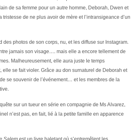
oudain de sa femme pour un autre homme, Deborah, Dwen et
la tristesse de ne plus avoir de mère et l’intransigeance d’un
 des photos de son corps, nu, et les diffuse sur Instagram.
ontre jamais son visage…. mais elle a encore tellement de
mes. Malheureusement, elle aura juste le temps
t, elle se fait violer. Grâce au don surnaturel de Deborah et
e de se souvenir de l’événement… et les membres de la
tive.
nquête sur un tueur en série en compagnie de Ms Alvarez,
l n’est pas, en fait, lié à la petite famille en apparence
e Salem
est un livre haletant où s’entremêlent les