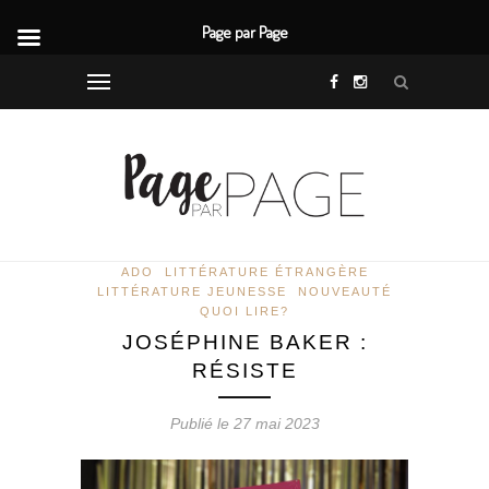
Page par Page
ADO
LITTÉRATURE ÉTRANGÈRE
LITTÉRATURE JEUNESSE
NOUVEAUTÉ
QUOI LIRE?
JOSÉPHINE BAKER :
RÉSISTE
Publié le 27 mai 2023