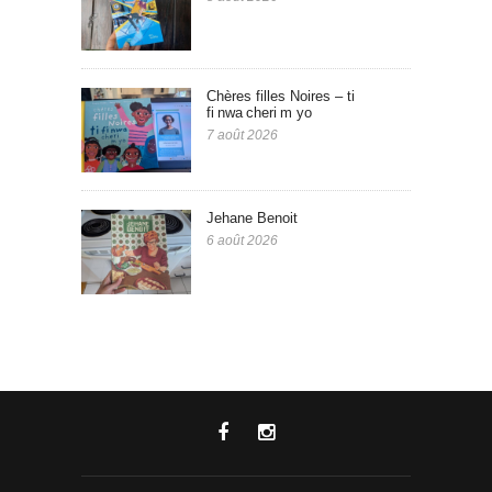
Chères filles Noires – ti
fi nwa cheri m yo
7 août 2026
Jehane Benoit
6 août 2026