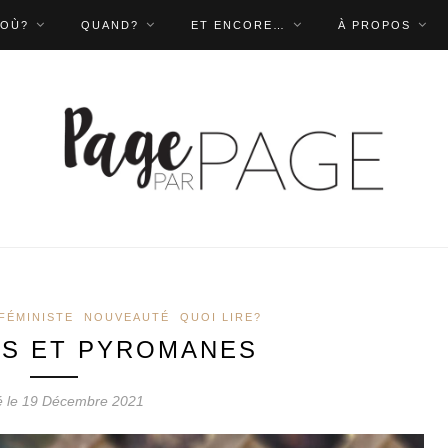
OÙ?
QUAND?
ET ENCORE…
À PROPOS
FÉMINISTE
NOUVEAUTÉ
QUOI LIRE?
S ET PYROMANES
é le 19 Décembre 2021