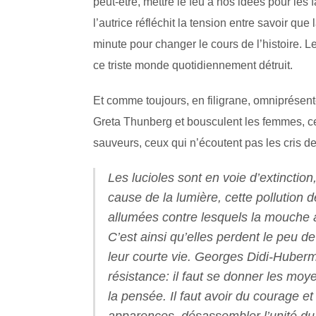
peut-être, mettre le feu à nos idées pour les fai
l’autrice réfléchit la tension entre savoir que
minute pour changer le cours de l’histoire. L
ce triste monde quotidiennement détruit.
Et comme toujours, en filigrane, omniprésen
Greta Thunberg et bousculent les femmes, ce
sauveurs, ceux qui n’écoutent pas les cris d
Les lucioles sont en voie d’extinctio
cause de la lumière, cette pollution 
allumées contre lesquels la mouche à 
C’est ainsi qu’elles perdent le peu d
leur courte vie. Georges Didi-Huberma
résistance: il faut se donner les moye
la pensée. Il faut avoir du courage et
apparences, désassembler l’unité du