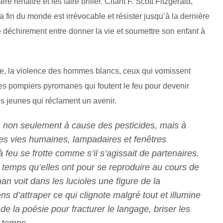
re renaitre et les faire briller. Citant F. Scott Fitzgerald,
 la fin du monde est irrévocable et résister jusqu’à la dernière
e déchirement entre donner la vie et soumettre son enfant à
te, la violence des hommes blancs, ceux qui vomissent
s pompiers pyromanes qui foutent le feu pour devenir
es jeunes qui réclament un avenir.
n, non seulement à cause des pesticides, mais à
des vies humaines, lampadaires et fenêtres
feu se frotte comme s’il s’agissait de partenaires.
e temps qu’elles ont pour se reproduire au cours de
n voit dans les lucioles une figure de la
ns d’attraper ce qui clignote malgré tout et illumine
 de la poésie pour fracturer le langage, briser les
 temps.